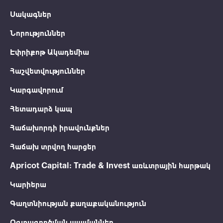
Սակագներ
Նորություններ
Էփրիքոթ Ակադեմիա
Հաշվետվություններ
Կարգավորում
Հետադարձ կապ
Հաճախորդի իրավունքներ
Հաճախ տրվող հարցեր
Apricot Capital: Trade & Invest առևտրային հարթակ
Կարիերա
Գաղտնիության քաղաքականություն
Օգտագործման պայմաններ