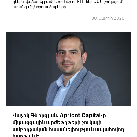
գնել և վաճառել բաժնետոմսեր ու ETF-ներ ԱՄՆ շուկայում՝
առանց միջնորդավճարների։
30 Ապրիլի 2026
Վաչիկ Գևորգյան. Apricot Capital-ը
միջազգային արժեթղթերի շուկայի
ամբողջական հասանելիություն ապահովող
հարթակ է