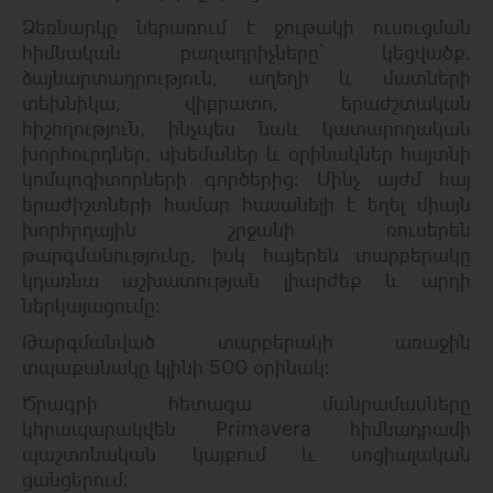
Ձեռնարկը
ներառում
է
ջութակի
ուսուցման
հիմնական
բաղադրիչները՝
կեցվածք
,
ձայնարտադրություն
,
աղեղի
և
մատների
տեխնիկա
,
վիբրատո
,
երաժշտական
հիշողություն
,
ինչպես
նաև
կատարողական
խորհուրդներ
,
սխեմաներ
և
օրինակներ
հայտնի
կոմպոզիտորների գործերից։
Մինչ
այժմ
հայ
երաժիշտների
համար
հասանելի
է
եղել
միայն
խորհրդային
շրջանի ռուսերեն
թարգմանությունը
,
իսկ
հայերեն
տարբերակը
կդառնա
աշխատության
լիարժեք
և
արդի
ներկայացումը։
Թարգմանված
տարբերակի
առաջին
տպաքանակը
կլինի
500
օրինակ։
Ծրագրի
հետագա
մանրամասները
կհրապարակվեն
Primavera
հիմնադրամի
պաշտոնական կայքում
և
սոցիալական
ցանցերում։