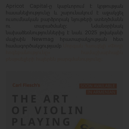
Apricot Capital-
ը
կարևորում
է
կրթության
հասանելիությունը
և
շարունակում
է
աջակցել
ուսումնական բարձրորակ
նյութերի
ստեղծմանն
ու
տարածմանը։
Նմանօրինակ
նախաձեռնություններից
է
նաև 2025 թվականի
մայիսին
Newmag
հրատարակչության
հետ
համագործակցությամբ
Մորգան Հաուզելի
«
Փողի
հոգեբանությունը
»
համաշխարհային
բեսթսելլերի
հայերեն
թարգմանությունը։