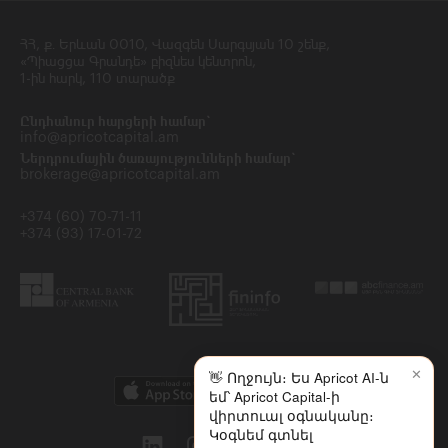
ՀՀ, ք․ Երևան 0010, Վազգեն Սարգսյան 10 շենք,
«Պիացցա Գրանդե» բիզնես կենտրոն,
1-ին հարկ, 110 տարածք
Ընդհանուր հարցերի համար`
info@apricotcapital.am
Ներդրումային ծառայությունների համար`
brokerage@apricotcapital.am
+374 (60) 70-71-11
+374 (93) 17-01-72
✕
👋 Ողջույն։ Ես Apricot AI-ն
եմ՝ Apricot Capital-ի
վիրտուալ օգնականը։
Կօգնեմ գտնել