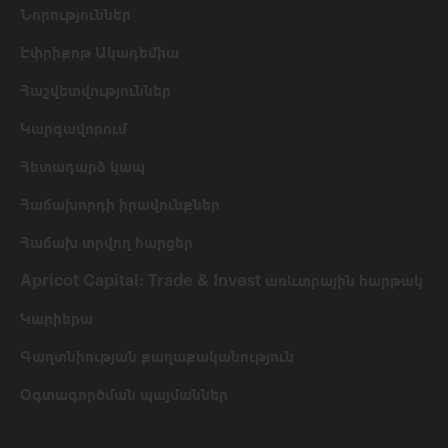
Նորություններ
Էփրիքոթ Ակադեմիա
Հաշվետվություններ
Կարգավորում
Հետադարձ կապ
Հաճախորդի իրավունքներ
Հաճախ տրվող հարցեր
Apricot Capital: Trade & Invest առևտրային հարթակ
Կարիերա
Գաղտնիության քաղաքականություն
Օգտագործման պայմաններ