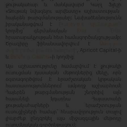
ջութակահար
և
մանկավարժ
Կարլ
Ֆլեշի
«
Ջութակ
նվագելու
արվեստը
»
աշխատության
հայերեն
թարգմանությանը։
Նախաձեռնությունն
իրականացվում
է
Primavera
հիմնադրամի
կողմից՝
գերմանական
Ries & Erler
հրատարակչության
հետ համագործակցությամբ։
Ծրագիրը
ֆինանսավորվում
է
Ամարյան
բարեգործական
հիմնադրամի
, Apricot Capital-
ի
և
Balchug Capital
–
ի
կողմից։
Այս
աշխատությունը
համարվում
է
ջութակի
ուսուցման
դասական
մեթոդներից
մեկը
,
որն
օգտագործվում
է
երաժշտական
կրթական
հաստատություններում
ամբողջ
աշխարհում։
Հայերեն թարգմանության
շնորհիվ
այն
հասանելի
կդառնա
Հայաստանի
ջութակահարների
և երաժշտության
ուսուցիչների
համար՝
հնարավորություն
տալով
լիարժեք
ընդգրկել
այս
միջազգային մեթոդը
ուսումնական
գործընթացում։