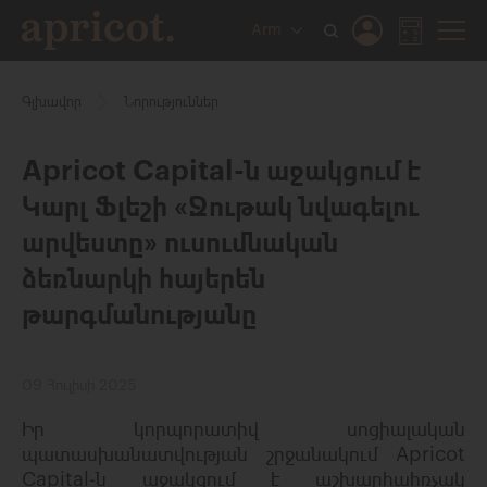
Arm
Գլխավոր
Նորություններ
Apricot Capital-ն աջակցում է
Կարլ Ֆլեշի «Ջութակ նվագելու
արվեստը» ուսումնական
ձեռնարկի հայերեն
թարգմանությանը
09 Հուլիսի 2025
Իր
կորպորատիվ
սոցիալական
պատասխանատվության
շրջանակում
Apricot
Capital-
ն
աջակցում
է աշխարհահռչակ