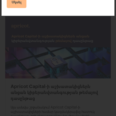
Սկսել
30 Ապրիլի 2026
Apricot Capital-ի աշխատակիցներն
անցան կիբերանվտանգության թեմայով
դասընթաց
Այս ամսվա շրջանակում Apricot Capital-ի
աշխատակիցների համար կազմակերպվեց հատուկ