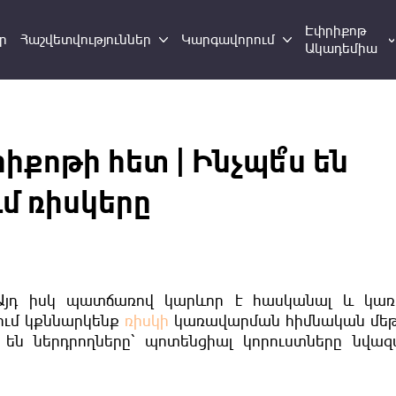
Էփրիքոթ
ր
Հաշվետվություններ
Կարգավորում
Ակադեմիա
քոթի հետ | Ինչպե՞ս են
մ ռիսկերը
Այդ իսկ պատճառով կարևոր է հասկանալ և կառ
ծում կքննարկենք
ռիսկի
կառավարման հիմնական մեթ
 են ներդրողները՝ պոտենցիալ կորուստները նվազ