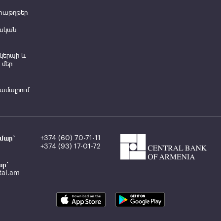
տաթղթեր
ական
կերպի և
 մեր
համալրում
մար`
+374 (60) 70-71-11
+374 (93) 17-01-72
ար`
tal.am