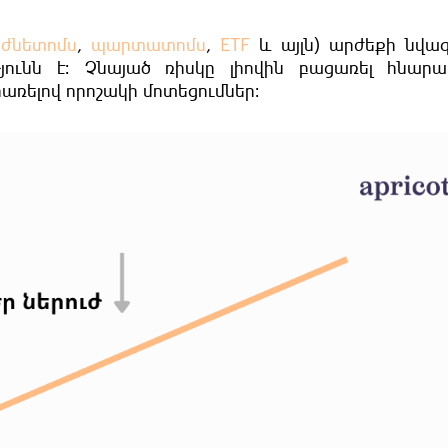
ժնետոմս
,
պարտատոմս
,
ETF
և այլն) արժեքի նվա
ունն է։ Չնայած ռիսկը լիովին բացառել հնարավ
րառելով որոշակի մոտեցումներ։