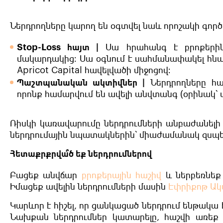
Ներդրողները կարող են օգտվել նաև որոշակի գործ
Stop-Loss հայտ |
Սա հրահանգ է բրոքերին՝
մակարդակից։ Սա օգնում է սահմանափակել հնար
Apricot Capital հավելվածի միջոցով։
Պաշտպանական ակտիվներ |
Ներդրողները հա
որոնք համարվում են ավելի անվտանգ (օրինակ
Ռիսկի կառավարումը ներդրումների անբաժանելի 
ներդրումային նպատակներին՝ միաժամանակ զսպել
Հետաքրքրվա՞ծ եք ներդրումներով
Բացեք անվճար
բրոքերային հաշիվ
և ներբեռնեք
Իմացեք ավելին ներդրումների մասին
Էփրիքոթ Ակ
Կարևոր է հիշել, որ ցանկացած ներդրում ենթակա 
Նախքան ներդրումներ կատարելը, հաշվի առե