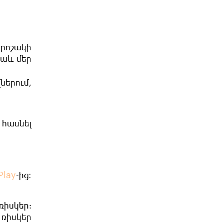
րոշակի
նաև մեր
երում,
 հասնել
Play
-ից։
ռիսկեր:
ռիսկեր