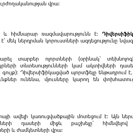
ւրժողականության վրա։
 և հիմնարար ռազմավարությունն է։
Դիվերսիֆի
է՝ մեկ ներդրման կորուստների ազդեցությունը նվազ
րել տարբեր ոլորտների (օրինակ՝ տեխնոլոգ
րների տնտեսությունների կամ ակտիվների դասե
գույք)։ Դիվերսիֆիկացված պորտֆելը ենթադրում է,
քներ ունենա, մյուսները կարող են փոխհատուց
յի ավելի կառուցվածքային մոտեցում է։ Այն ներ
վների դասերի միջև բաշխելը՝ հիմնվելով
երի և ժամկետների վրա։