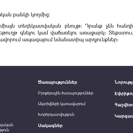
կան բանկի կողմից։
 միայն տեղեկատվական բնույթ: Դրանք չեն հանդ
եթուղթ գնելու կամ վաճառելու առաջարկ: Տեքստու
ավորում ապագայում նմանատիպ արդյունքներ:
Ծառայություններ
Նորությ
Բրոքերային ծառայություններ
Էփրիքո
Ակտիվների կառավարում
Հաշվետվ
Խորհրդատվություն
Կարգավ
ալական
Սակագներ
յուն