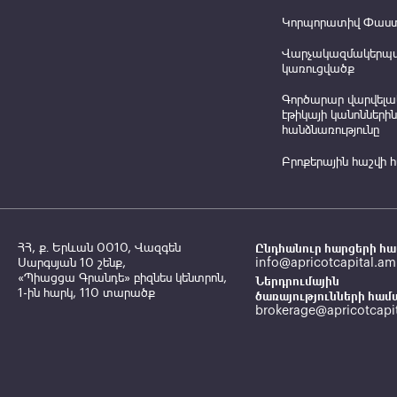
Կորպորատիվ Փաս
Վարչակազմակերպ
կառուցվածք
Գործարար վարվելա
էթիկայի կանոններին
հանձնառությունը
Բրոքերային հաշվի 
ՀՀ, ք․ Երևան 0010, Վազգեն
Ընդհանուր հարցերի հա
Սարգսյան 10 շենք,
info@apricotcapital.am
«Պիացցա Գրանդե» բիզնես կենտրոն,
Ներդրումային
1-ին հարկ, 110 տարածք
ծառայությունների համ
brokerage@apricotcapi