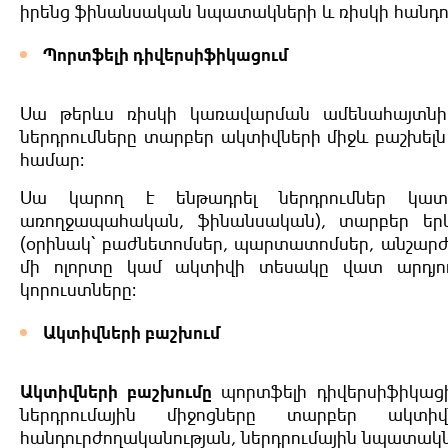
իրենց ֆինանսական նպատակների և ռիսկի հանդո
Պորտֆելի դիվերսիֆիկացում
Սա թերևս ռիսկի կառավարման ամենահայտնի
ներդրումները տարբեր ակտիվների միջև բաշխելն 
համար։
Սա կարող է ենթադրել ներդրումներ կատա
առողջապահական, ֆինանսական), տարբեր երկ
(օրինակ՝ բաժնետոմսեր, պարտատոմսեր, անշարժ 
մի ոլորտը կամ ակտիվի տեսակը վատ արդյուն
կորուստները։
Ակտիվների բաշխում
Ակտիվների բաշխումը
պորտֆելի դիվերսիֆիկացիա
ներդրումային միջոցները տարբեր ակտի
հանդուրժողականության, ներդրումային նպատակն