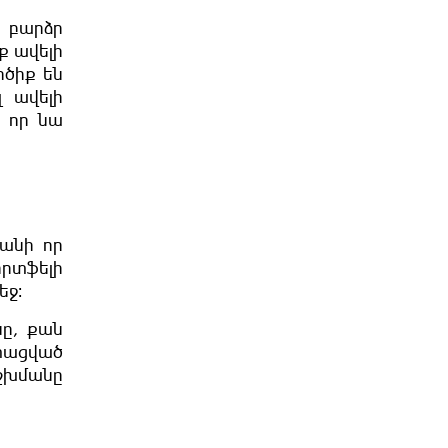
 բարձր
ք ավելի
րծիք են
 ավելի
 որ նա
անի որ
որտֆելի
եջ։
սը, քան
տացված
աշխմանը