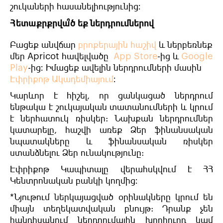
շուկաների հասանելիությունից։
Հետաքրքրվա՞ծ եք ներդրումներով
Բացեք անվճար
բրոքերային հաշիվ
և ներբեռնեք
մեր Apricot հավելվածը
App Store
-ից և
Google
Play
-ից։
Իմացեք ավելին ներդրումների մասին
Էփրիքոթ Ակադեմիայում
։
Կարևոր է հիշել, որ ցանկացած ներդրում
ենթակա է շուկայական տատանումների և կրում
է ներհատուկ ռիսկեր: Նախքան ներդրումներ
կատարելը, հաշվի առեք Ձեր ֆինանսական
նպատակները և ֆինանսական ռիսկեր
ստանձնելու Ձեր ունակությունը:
Էփրիքոթ Կապիտալը վերահսկվում է ՀՀ
Կենտրոնական բանկի կողմից։
*Նյութում ներկայացված օրինակները կրում են
միայն տեղեկատվական բնույթ: Դրանք չեն
հանդիսանում ներդրումային խորհուրդ կամ