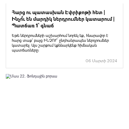
Հարց ու պատասխան Էփրիքոթի հետ |
Ինչո՞ւ են մարդիկ ներդրումներ կատարում |
Պատճառ 1՝ գնաճ
Եթե ներդրումների աշխարհում նորեկ եք, հնարավոր է
հարց տաք՝ բայց ԻՆՉՈՒ՞ ընդհանրապես ներդրումներ
կատարել: Այս շարքում կքննարկենք հիմնական
պատճառները:
06 Մարտի 2024