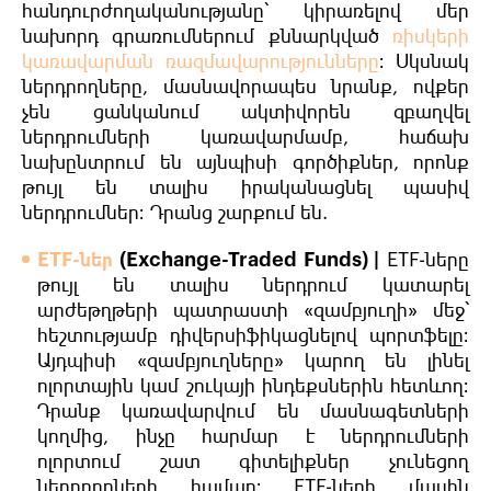
հանդուրժողականությանը՝ կիրառելով մեր
նախորդ գրառումներում քննարկված
ռիսկերի
կառավարման ռազմավարությունները
։ Սկսնակ
ներդրողները, մասնավորապես նրանք, ովքեր
չեն ցանկանում ակտիվորեն զբաղվել
ներդրումների կառավարմամբ, հաճախ
նախընտրում են այնպիսի գործիքներ, որոնք
թույլ են տալիս իրականացնել պասիվ
ներդրումներ։ Դրանց շարքում են.
ETF-ներ
(Exchange-Traded Funds) |
ETF-ները
թույլ են տալիս ներդրում կատարել
արժեթղթերի պատրաստի «զամբյուղի» մեջ՝
հեշտությամբ դիվերսիֆիկացնելով պորտֆելը։
Այդպիսի «զամբյուղները» կարող են լինել
ոլորտային կամ շուկայի ինդեքսներին հետևող։
Դրանք կառավարվում են մասնագետների
կողմից, ինչը հարմար է ներդրումների
ոլորտում շատ գիտելիքներ չունեցող
ներդրողների համար։ ETF-ների մասին