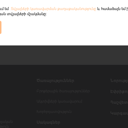
ում եմ
Տվյալների կառավարման քաղաքականությունը
և համաձայն եմ 
ան տվյալների մշակմանը։
Ծառայություններ
Նորությ
Բրոքերային ծառայություններ
Էփրիքո
Ակտիվների կառավարում
Հաշվետվ
Խորհրդատվություն
Կարգավ
ալական
Սակագներ
յուն