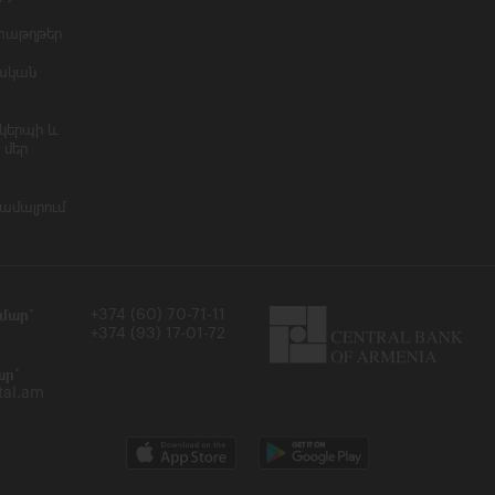
տաթղթեր
ական
կերպի և
 մեր
համալրում
մար`
+374 (60) 70-71-11
+374 (93) 17-01-72
ար`
tal.am