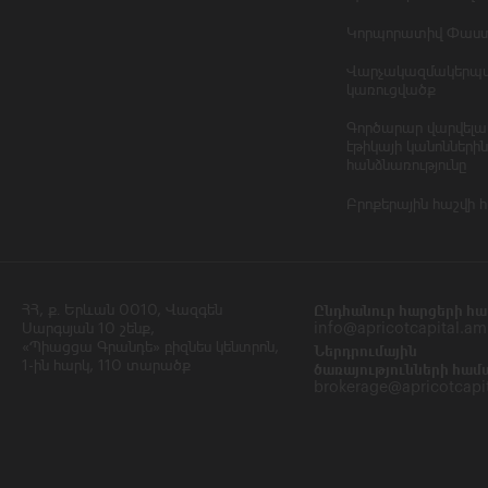
Կորպորատիվ Փաս
Վարչակազմակերպ
կառուցվածք
Գործարար վարվելա
էթիկայի կանոններին
հանձնառությունը
Բրոքերային հաշվի 
ՀՀ, ք․ Երևան 0010, Վազգեն
Ընդհանուր հարցերի հա
Սարգսյան 10 շենք,
info@apricotcapital.am
«Պիացցա Գրանդե» բիզնես կենտրոն,
Ներդրումային
1-ին հարկ, 110 տարածք
ծառայությունների համ
brokerage@apricotcapi