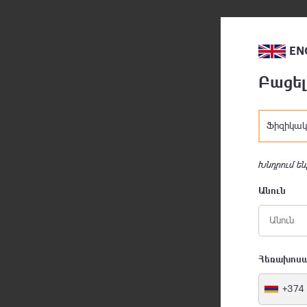
EN
Բացել
Ֆիզիկակ
Խնդրում են
Անուն
Հեռախոս
+374