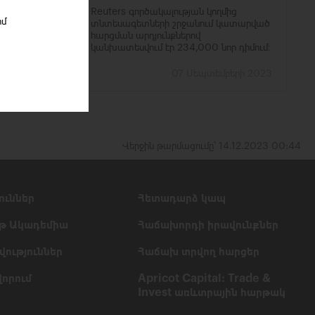
Reuters գործակալության կողմից
իմ
տնտեսագետների շրջանում կատարված
հարցման արդյունքներով
կանխատեսվում էր 234,000 նոր դիմում։
07 Սեպտեմբերի 2023
Վերջին թարմացումը՝ 14.12.2023 00:44
ուններ
Հետադարձ կապ
թ Ակադեմիա
Հաճախորդի իրավունքներ
ություններ
Հաճախ տրվող հարցեր
որում
Apricot Capital: Trade &
Invest առևտրային հարթակ