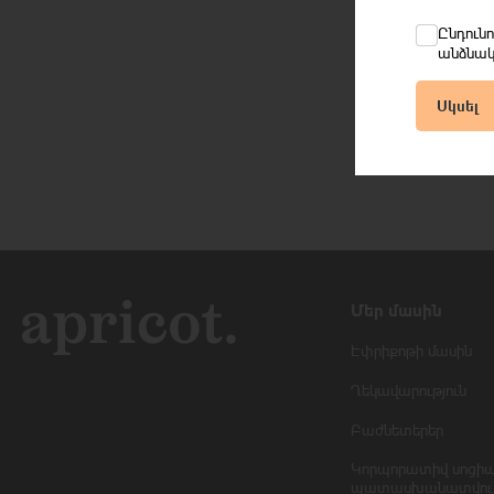
Ընդուն
անձնակ
Սկսել
Մեր մասին
Էփրիքոթի մասին
Ղեկավարություն
Բաժնետերեր
Կորպորատիվ սոցի
պատասխանատվութ