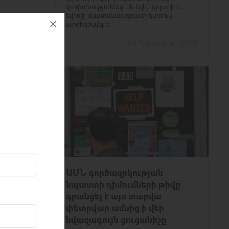
փոփոխություններ են եղել. դոլարի և
եվրոյի նկատմամբ դրամը կտրուկ
արժեզրկվել է։
04 Հոկտեմբերի 2023
ԱՄՆ գործազրկության
նպաստի դիմումների թիվը
գրանցել է այս տարվա
փետրվար ամսից ի վեր
նվազագույն ցուցանիշը