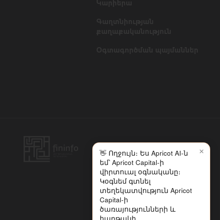
Կարիերա
Գաղտնիության
քաղաքականություն
Օգտագործման պայմաններ
✕
👋 Ողջույն։ Ես Apricot AI-ն
եմ՝ Apricot Capital-ի
վիրտուալ օգնականը։
Կօգնեմ գտնել
տեղեկատվություն Apricot
Capital-ի
ծառայությունների և
հարթակի