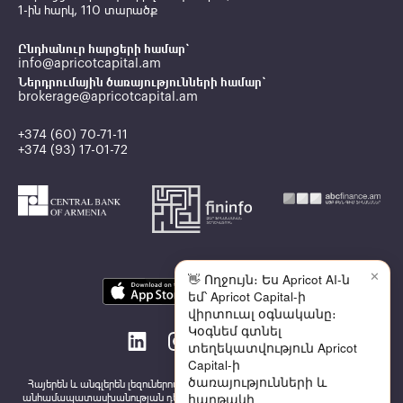
1-ին հարկ, 110 տարածք
Ընդհանուր հարցերի համար`
info@apricotcapital.am
Ներդրումային ծառայությունների համար`
brokerage@apricotcapital.am
+374 (60) 70-71-11
+374 (93) 17-01-72
✕
👋 Ողջույն։ Ես Apricot AI-ն
եմ՝ Apricot Capital-ի
վիրտուալ օգնականը։
Կօգնեմ գտնել
տեղեկատվություն Apricot
Capital-ի
ծառայությունների և
Հայերեն և անգլերեն լեզուներով հրապարակված տեղեկատվության միջև
հարթակի
անհամապատասխանության դեպքում անհրաժեշտ է ղեկավարվել հայերեն