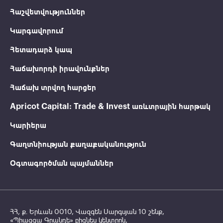
Հաշվետվություններ
Կարգավորում
Հետադարձ կապ
Հաճախորդի իրավունքներ
Հաճախ տրվող հարցեր
Apricot Capital: Trade & Invest առևտրային հարթակ
Կարիերա
Գաղտնիության քաղաքականություն
Օգտագործման պայմաններ
ՀՀ, ք․ Երևան 0010, Վազգեն Սարգսյան 10 շենք,
«Պիացցա Գրանդե» բիզնես կենտրոն,