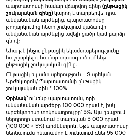
պարտատոմսի
համար
վճարվող
գինը
(ընթացիկ
շուկայական գինը)
կարող
է
տարբերվել
դրա
անվանական
արժեքից. պարտատոմսը
թողարկումից հետո շուկայում վաճառվի
անվանական արժեքից ավելի ցածր կամ բարձր
գնով
:
Ահա
թե
ինչու
ընթացիկ եկամտաբերությունը
հաշվարկելու
համար օգտագործում
ենք
ընթացիկ
շուկայական
գինը
.
Ընթացիկ
եկամտաբերություն
= Տարեկան
Արժեկտրոն
/
Պարտատոմսի
ընթացիկ
շուկայական
գին
* 100%
Օրինակ՝
ունենք
պարտատոմս
,
որի
անվանական
արժեքը
100 000
դրամ է
,
իսկ
արժեկտրոնի տոկոսադրույքը՝
5%:
Այս
դեպքում
ներդրողը
ստանում
է
տարեկան
5 000
դրամ
(100 000 × 5%)
արժեկտրոն
:
Եթե
պարտատոմսը
ներկայումս
հնարավոր
է
շուկայում
գնել
95 000