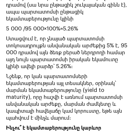
դրամով
(
սա
նրա
ընթացիկ
շուկայական
գինն
է
),
ապա
պարտատոմսի
ընթացիկ
եկամտաբերությունը
կլինի
5 000 /95 000​×100%≈5.26%
Ստացվում
է
,
որ
չնայած
պարտատոմսի
տոկոսադրույքն
անվանական
արժեքից
5%
է
, 95
000
դրամով
այն ձեռք
բերած
ներդրողի
համար
այդ նույն պարտատոմսի
իրական
եկամուտը
կլինի ավելի
բարձր՝
5.26%:
Նշենք
,
որ
կան
պարտատոմսերի
եկամտաբերության այլ տեսակներ
,
օրինակ՝
մարման եկամտաբերությունը
(yield to
maturity),
որը
հաշվի
է
առնում
պարտատոմսի
անվանական
արժեքը
,
մարման
ժամկետը
և
կապիտալի
հավելաճը
կամ
կորուստը
,
եթե
այն
պահվում
է
մինչև
մարում
:
Ինչու՞ է եկամտաբերությունը կարևոր