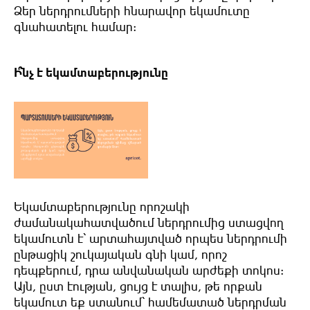
Ձեր
ներդրումների
հնարավոր եկամուտը
գնահատելու
համար
:
Ի՞նչ է եկամտաբերությունը
Եկամտաբերությունը
որոշակի
ժամանակահատվածում
ներդրումից
ստացվող
եկամուտն
է՝
արտահայտված
որպես
ներդրումի
ընթացիկ
շուկայական
գնի
կամ
,
որոշ
դեպքերում
,
դրա
անվանական
արժեքի
տոկոս
:
Այն
,
ըստ
էության
,
ցույց
է
տալիս
,
թե
որքան
եկամուտ
եք ստանում՝
համեմատած
ներդրման