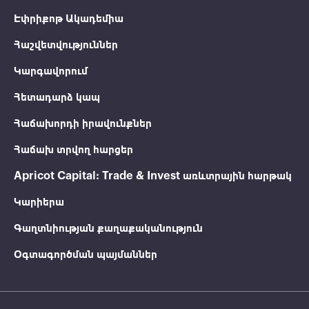
Էփրիքոթ Ակադեմիա
Հաշվետվություններ
Կարգավորում
Հետադարձ կապ
Հաճախորդի իրավունքներ
Հաճախ տրվող հարցեր
Apricot Capital: Trade & Invest առևտրային հարթակ
Կարիերա
Գաղտնիության քաղաքականություն
Օգտագործման պայմաններ