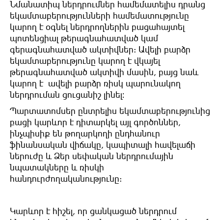
Նմանատիպ
ներդրումներ
համեմատելիս դրանց
եկամտաբերությունների համեմատությունը
կարող
է
օգնել
ներդրողներին
բացահայտել
պոտենցիալ
թերագնահատված
կամ
գերագնահատված
ակտիվներ
:
Ավելի
բարձր
եկամտաբերությունը
կարող
է
վկայել
թերագնահատված ակտիվի մասին
,
բայց
նաև
կարող
է
ավելի
բարձր
ռիսկ պարունակող
ներդրուման ցուցանիշ լինել։
Պարտատոմսեր ընտրելիս եկամտաբերությունից
բացի
կարևոր
է
դիտարկել
այլ
գործոններ
,
ինչպիսիք
են
թողարկողի ընդհանուր
ֆինանսական
վիճակը
,
կապիտալի հավելաճի
ներուժը
և
Ձեր
սեփական
ներդրումային
նպատակները
և
ռիսկի
հանդուրժողականությունը
:
Կարևոր
է
հիշել
,
որ
ցանկացած
ներդրում