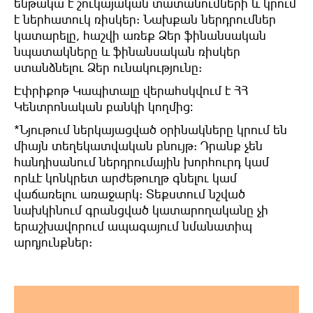
ենթակա
է
շուկայական
տատանումների
և
կրում
է ներհատուկ
ռիսկեր
:
Նախքան
ներդրումներ
կատարելը
,
հաշվի
առեք
Ձեր
ֆինանսական
նպատակները
և
ֆինանսական
ռիսկեր
ստանձնելու
Ձեր
ունակությունը
:
Էփրիքոթ
Կապիտալը
վերահսկվում
է
ՀՀ
Կենտրոնական
բանկի
կողմից։
*
Նյութում
ներկայացված
օրինակները
կրում
են
միայն
տեղեկատվական
բնույթ
:
Դրանք
չեն
հանդիսանում
ներդրումային
խորհուրդ
կամ
որևէ
կոնկրետ
արժեթուղթ
գնելու
կամ
վաճառելու առաջարկ
:
Տեքստում
նշված
նախկինում
գրանցված
կատարողականը
չի
երաշխավորում ապագայում
նմանատիպ
արդյունքներ
: