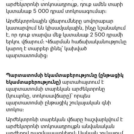
արժեկտրոնի տոկոսադրույք, դուք ամեն տարի
կստանաք 5 000 դրամ տոկոսագումար:
Արժեկտրոնային վճարումները սովորաբար
կատարվում են կիսամյակային, ինչը նշանակում
է, որ դուք տարվա մեջ կստանաք 2 500 դրամի
երկու վճարում: Վճարման հաճախականությունը
կարող է տարբեր լինել՝ կախված
պարտատոմսից:
Պարտատոմսի եկամտաբերությունը (ընթացիկ
եկամտաբերությունը)
արտահայտում
է
պարտատոմսի
տարեկան
արժեկտրոնը
(կուպոնը,
տոկոսավճարը
)
՝
որպես
պարտատոմսի
ընթացիկ շուկայական
գնի
տոկոս
:
Արժեկտրոնի
տարեկան
վճարը
հաշվարկվում
է
արժեկտրոնի տոկոսադրույքն
անվանական
արժեքով
բազմապատկելով
:
Սակայն
շուկայում