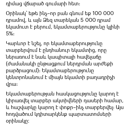
դիմաց
վճարած
գումարի
հետ
:
Օրինակ՝
եթե
ինչ
–
որ
բան
գնում
եք
100 000
դրամով
,
և
այն
Ձեզ
տարեկան
5 000
դրամ
եկամուտ
է
բերում
,
եկամտաբերությունը
կլինի
5%:
Կարևոր
է
նշել
,
որ
եկամտաբերությունը
տարբերվում
է
ընդհանուր
եկամտից
,
որը
ներառում
է
նաև կապիտալի
հավելաճը
(
ժամանակի
ընթացքում
ներդրման արժեքի
բարձրացում
):
Եկամտաբերությունը
կենտրոնանում
է
միայն
եկամտի
բաղադրիչի
վրա
:
Եկամտաբերության
հասկացությունը
կարող
է
կիրառվել
տարբեր
ակտիվների
դասերի
համար
,
և հաշվարկը
կարող
է
փոքր
–
ինչ
տարբերվել
:
Այս
հոդվածում
կդիտարկենք
պարտատոմսերի
օրինակը։