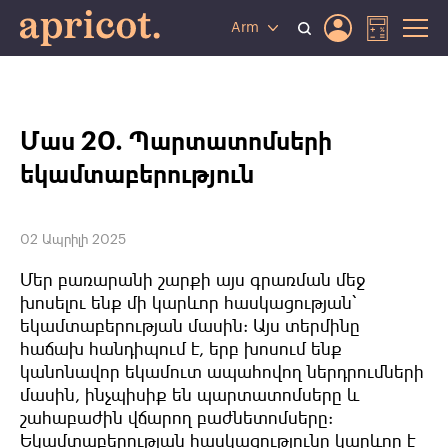
Arm
Մաս 20. Պարտատոմսերի
եկամտաբերություն
02 Ապրիլի 2025
Մեր
բառարանի
շարքի
այս
գրառման
մեջ
խոսելու
ենք
մի
կարևոր
հասկացության՝
եկամտաբերության
մասին
:
Այս
տերմինը
հաճախ
հանդիպում
է
,
երբ
խոսում
ենք
կանոնավոր եկամուտ
ապահովող
ներդրումների
մասին
,
ինչպիսիք
են
պարտատոմսերը
և
շահաբաժին
վճարող բաժնետոմսերը
:
Եկամտաբերության
հասկացությունը
կարևոր
է