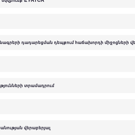
 սկզբունք և FATCA
նագրերի դադարեցման դեպքում հաճախորդի միջոցների վ
ւթյունների տրամադրում
նության վերաբերյալ