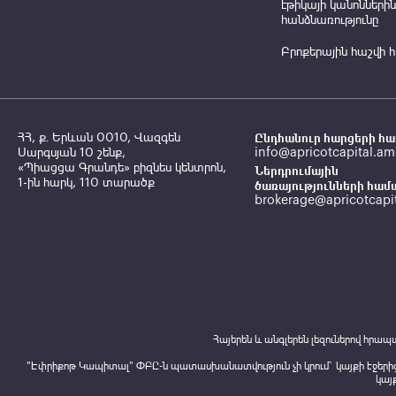
էթիկայի կանոններին
հանձնառությունը
Բրոքերային հաշվի 
ՀՀ, ք․ Երևան 0010, Վազգեն
Ընդհանուր հարցերի հա
Սարգսյան 10 շենք,
info@apricotcapital.am
«Պիացցա Գրանդե» բիզնես կենտրոն,
Ներդրումային
1-ին հարկ, 110 տարածք
ծառայությունների համ
brokerage@apricotcapi
Հայերեն և անգլերեն լեզուներով հ
"Էփրիքոթ Կապիտալ" ՓԲԸ-ն պատասխանատվություն չի կրում` կայքի էջերից
կայ