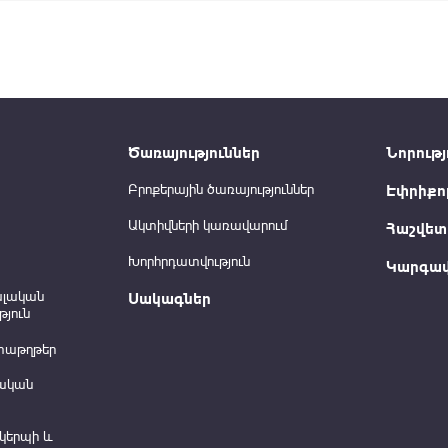
Ծառայություններ
Նորությ
Բրոքերային ծառայություններ
Էփրիքո
Ակտիվների կառավարում
Հաշվետվ
Խորհրդատվություն
Կարգավ
ալական
Սակագներ
յուն
տաթղթեր
ական
կերպի և