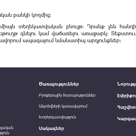
կան բանկի կողմից։
 միայն տեղեկատվական բնույթ: Դրանք չեն հանդ
եթուղթ գնելու կամ վաճառելու առաջարկ: Տեքստու
ավորում ապագայում նմանատիպ արդյունքներ:
Ծառայություններ
Նորությ
Բրոքերային ծառայություններ
Էփրիքո
Ակտիվների կառավարում
Հաշվետվ
Խորհրդատվություն
Կարգավ
ալական
Սակագներ
յուն