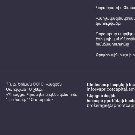
Կորպորատիվ Փաս
Վարչակազմակերպ
կառուցվածք
Գործարար վարվելա
էթիկայի կանոններին
հանձնառությունը
Բրոքերային հաշվի 
ՀՀ, ք․ Երևան 0010, Վազգեն
Ընդհանուր հարցերի հա
Սարգսյան 10 շենք,
info@apricotcapital.am
«Պիացցա Գրանդե» բիզնես կենտրոն,
Ներդրումային
1-ին հարկ, 110 տարածք
ծառայությունների համ
brokerage@apricotcapi