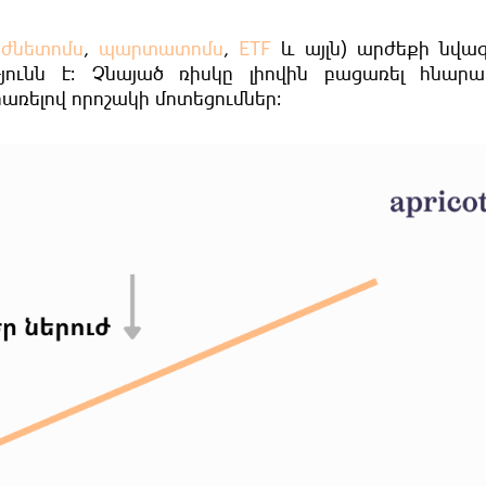
ժնետոմս
,
պարտատոմս
,
ETF
և այլն) արժեքի նվա
ունն է։ Չնայած ռիսկը լիովին բացառել հնարավ
րառելով որոշակի մոտեցումներ։