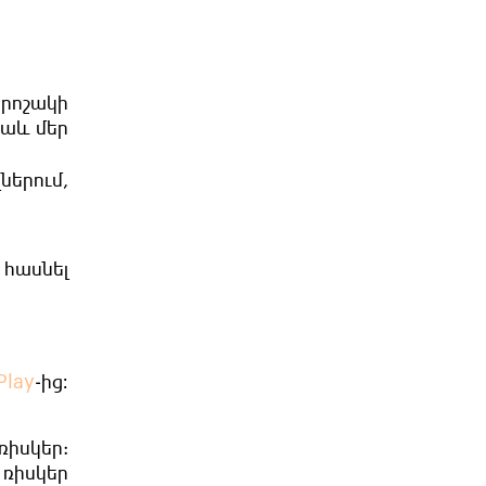
րոշակի
նաև մեր
երում,
 հասնել
Play
-ից։
ռիսկեր:
ռիսկեր