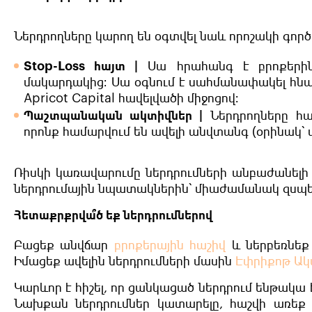
Ներդրողները կարող են օգտվել նաև որոշակի գործ
Stop-Loss հայտ |
Սա հրահանգ է բրոքերին՝
մակարդակից։ Սա օգնում է սահմանափակել հնար
Apricot Capital հավելվածի միջոցով։
Պաշտպանական ակտիվներ |
Ներդրողները հա
որոնք համարվում են ավելի անվտանգ (օրինակ
Ռիսկի կառավարումը ներդրումների անբաժանելի 
ներդրումային նպատակներին՝ միաժամանակ զսպել
Հետաքրքրվա՞ծ եք ներդրումներով
Բացեք անվճար
բրոքերային հաշիվ
և ներբեռնեք
Իմացեք ավելին ներդրումների մասին
Էփրիքոթ Ակ
Կարևոր է հիշել, որ ցանկացած ներդրում ենթակա 
Նախքան ներդրումներ կատարելը, հաշվի առե