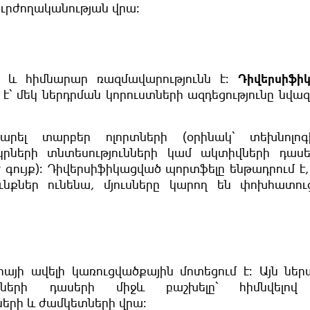
ւրժողականության վրա։
 և հիմնարար ռազմավարությունն է։
Դիվերսիֆի
է՝ մեկ ներդրման կորուստների ազդեցությունը նվազ
րել տարբեր ոլորտների (օրինակ՝ տեխնոլոգ
րների տնտեսությունների կամ ակտիվների դասե
գույք)։ Դիվերսիֆիկացված պորտֆելը ենթադրում է,
քներ ունենա, մյուսները կարող են փոխհատուց
յի ավելի կառուցվածքային մոտեցում է։ Այն ներ
վների դասերի միջև բաշխելը՝ հիմնվելով
երի և ժամկետների վրա։