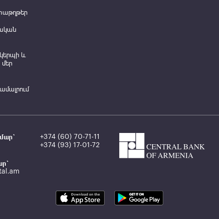
տաթղթեր
ական
կերպի և
 մեր
համալրում
մար`
+374 (60) 70-71-11
+374 (93) 17-01-72
ար`
tal.am