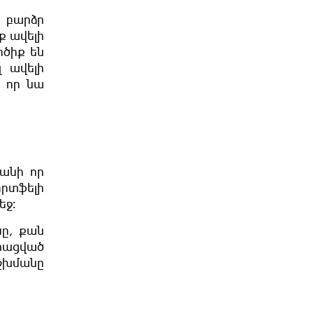
 բարձր
ք ավելի
րծիք են
 ավելի
 որ նա
անի որ
որտֆելի
եջ։
սը, քան
տացված
աշխմանը