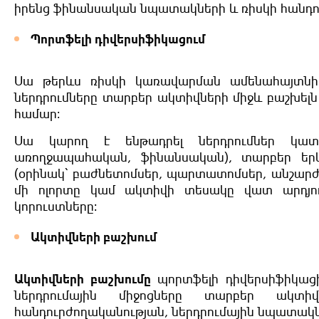
իրենց ֆինանսական նպատակների և ռիսկի հանդո
Պորտֆելի դիվերսիֆիկացում
Սա թերևս ռիսկի կառավարման ամենահայտնի
ներդրումները տարբեր ակտիվների միջև բաշխելն 
համար։
Սա կարող է ենթադրել ներդրումներ կատա
առողջապահական, ֆինանսական), տարբեր երկ
(օրինակ՝ բաժնետոմսեր, պարտատոմսեր, անշարժ 
մի ոլորտը կամ ակտիվի տեսակը վատ արդյուն
կորուստները։
Ակտիվների բաշխում
Ակտիվների բաշխումը
պորտֆելի դիվերսիֆիկացիա
ներդրումային միջոցները տարբեր ակտի
հանդուրժողականության, ներդրումային նպատակն