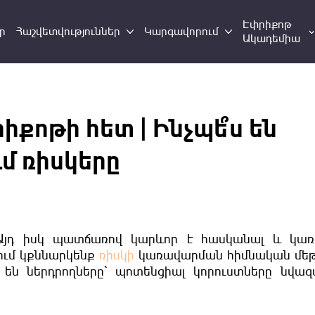
Էփրիքոթ
ր
Հաշվետվություններ
Կարգավորում
Ակադեմիա
քոթի հետ | Ինչպե՞ս են
մ ռիսկերը
Այդ իսկ պատճառով կարևոր է հասկանալ և կառ
ծում կքննարկենք
ռիսկի
կառավարման հիմնական մեթ
 են ներդրողները՝ պոտենցիալ կորուստները նվազ