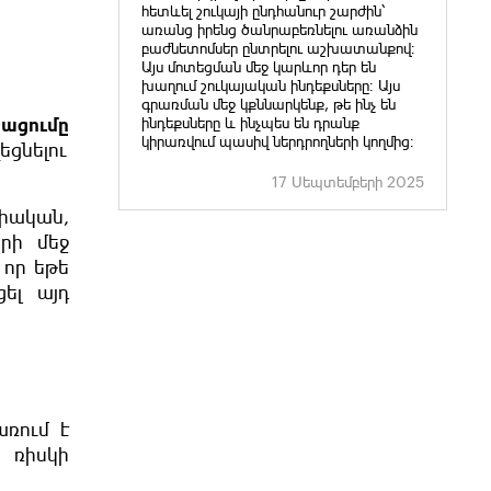
հետևել շուկայի ընդհանուր շարժին՝
առանց իրենց ծանրաբեռնելու առանձին
բաժնետոմսեր ընտրելու աշխատանքով։
Այս մոտեցման մեջ կարևոր դեր են
խաղում շուկայական ինդեքսները։ Այս
գրառման մեջ կքննարկենք, թե ինչ են
կացումը
ինդեքսները և ինչպես են դրանք
կիրառվում պասիվ ներդրողների կողմից։
եցնելու
17 Սեպտեմբերի 2025
իական,
րի մեջ
 որ եթե
ել այդ
առում է
 ռիսկի