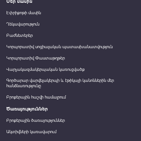
Մեր մասին
Էփրիքոթի մասին
Ղեկավարություն
Բաժնետերեր
Կորպորատիվ սոցիալական պատասխանատվություն
Կորպորատիվ Փաստաթղթեր
Վարչակազմակերպական կառուցվածք
Գործարար վարվելակերպի և էթիկայի կանոններին մեր
հանձնառությունը
Բրոքերային հաշվի համալրում
Ծառայություններ
Բրոքերային ծառայություններ
Ակտիվների կառավարում