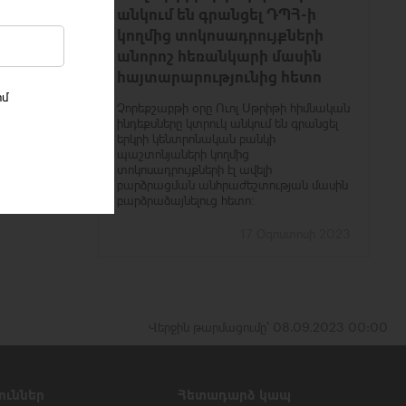
անկում են գրանցել ԴՊՀ-ի
կողմից տոկոսադրույքների
անորոշ հեռանկարի մասին
հայտարարությունից հետո
իմ
Չորեքշաբթի օրը Ուոլ Սթրիթի հիմնական
ինդեքսները կտրուկ անկում են գրանցել
երկրի կենտրոնական բանկի
պաշտոնյաների կողմից
տոկոսադրույքների էլ ավելի
բարձրացման անհրաժեշտության մասին
բարձրաձայնելուց հետո։
17 Օգոստոսի 2023
Վերջին թարմացումը՝ 08.09.2023 00:00
ուններ
Հետադարձ կապ