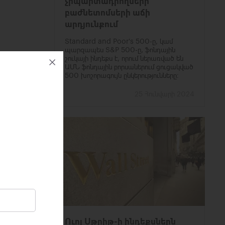
չիպարտադրողների
բաժնետոմսերի աճի
արդյունքում
Standard and Poor's 500-ը, կամ
պարզապես S&P 500-ը, ֆոնդային
շուկայի ինդեքս է, որում ներառված են
ԱՄՆ ֆոնդային բորսաներում ցուցակված
500 խոշորագույն ընկերությունները։
25 Հունվարի 2024
Ուոլ Սթրիթ-ի ինդեքսներն