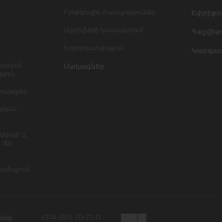
Բրոքերային ծառայություններ
Էփրիքո
Ակտիվների կառավարում
Հաշվետվ
Խորհրդատվություն
Կարգավ
ալական
Սակագներ
յուն
տաթղթեր
ական
կերպի և
 մեր
համալրում
մար`
+374 (60) 70-71-11