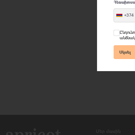
Հեռախոս
+374
Ընդուն
անձնակ
Սկսել
Մեր մասին