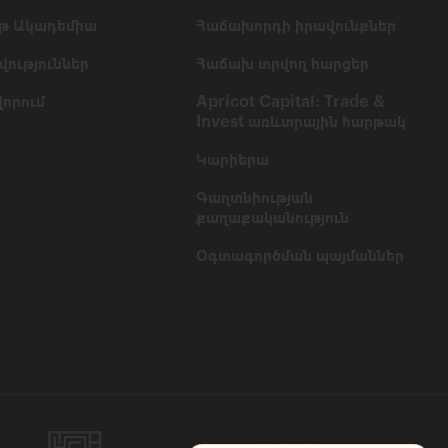
թ Ակադեմիա
Հաճախորդի իրավունքներ
ություններ
Հաճախ տրվող հարցեր
որում
Apricot Capital: Trade &
Invest առևտրային հարթակ
Կարիերա
Գաղտնիության
քաղաքականություն
Օգտագործման պայմաններ