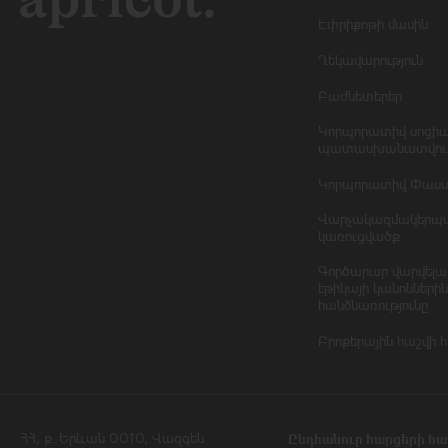
Էփրիքոթի մասին
Ղեկավարություն
Բաժնետերեր
Կորպորատիվ սոցի
պատասխանատվութ
Կորպորատիվ Փաս
Վարչակազմակերպ
կառուցվածք
Գործարար վարվելա
էթիկայի կանոններին
հանձնառությունը
Բրոքերային հաշվի 
ՀՀ, ք․ Երևան 0010, Վազգեն
Ընդհանուր հարցերի հա