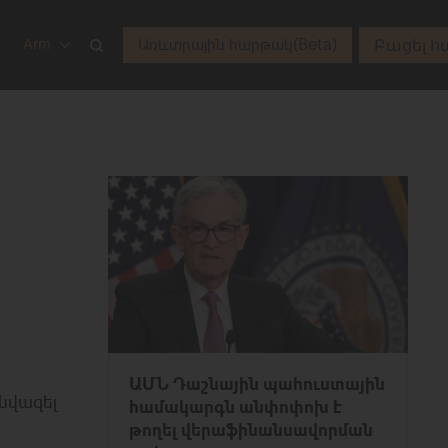
Բացել հ
Առևտրային հարթակ(Beta)
Arm
ԱՄՆ Դաշնային պահուստային
նվազել
համակարգն անփոփոխ է
թողել վերաֆինանսավորման