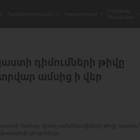
Էփրիքոթ
ր
Հաշվետվություններ
Կարգավորում
Ակադեմիա
աստի դիմումների թիվը
տրվար ամսից ի վեր
պաստի համար դիմող ամերիկացիների թիվը կտրուկ 
վազագույն ցուցանիշը։