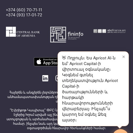
+374 (60) 70-71-11
+374 (93) 17-01-72
✕
👋 Ողջույն։ Ես Apricot AI-ն
եմ՝ Apricot Capital-ի
վիրտուալ օգնականը։
Կօգնեմ գտնել
տեղեկատվություն Apricot
Capital-ի
ծառայությունների և
Հայերեն և անգլերեն լեզուներով հրապարակված տեղեկատվության միջև
հարթակի
անհամապատասխանության դեպքում անհրաժեշտ է ղեկավարվել հայերեն
տարբերակով
հնարավորությունների
վերաբերյալ։ Ինչպե՞ս
"Էփրիքոթ Կապիտալ" ՓԲԸ-ն պատասխանատվություն չի կրում` կայքի
կարող եմ օգնել Ձեզ
էջերից հղում արված այլ ինտերնետային կայքերի բովանդակության
այսօր։
ստույգության և արժանահավատության, այնտեղ տեղադրված գովազդների
համար, ինչպես նաև այդ կայքերում տեղադրված տեղեկատվության
օգտագործման հնարավոր հետևանքների համար: