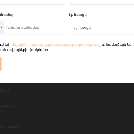
ահամար
էլ․ հասցե
Ծառայություններ
Նորությ
Բրոքերային ծառայություններ
Էփրիքո
Ակտիվների կառավարում
Հաշվետվ
ում եմ
Տվյալների կառավարման քաղաքականությունը
և համաձայն եմ 
ան տվյալների մշակմանը։
Խորհրդատվություն
Կարգավ
ալական
Սակագներ
յուն
տաթղթեր
ական
կերպի և
 մեր
համալրում