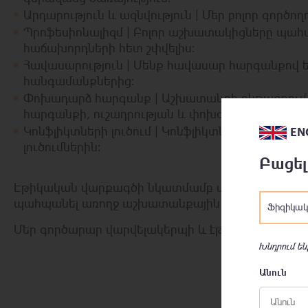
Արդարություն և ազնվություն |
Մեր բոլոր գործող
Պրոֆեսիոնալիզմ |
Բոլոր աշխատակիցները պահպա
հաճախորդների հետ շփվելիս։
Հավասարություն |
Մենք հավասար հարգանքով են
հանգամանքներից։
Փոխադարձ հարգանք |
Աշխատանքի ընթացքում 
հարգանքի, ուշադրության և փոխօգնության սկզբ
Կոնֆլիկտների լուծում |
Կոնֆլիկտների դեպքում մ
EN
լուծումներին։
Բացել
Էթիկական վարքագծի նկատմամբ մեր հանձնառությ
պահպանել առողջ աշխատանքային միջավայր։
Ֆիզիկակ
Մեր գործարար վարվելակերպի և էթիկայի կանոնն
Խնդրում են
Անուն