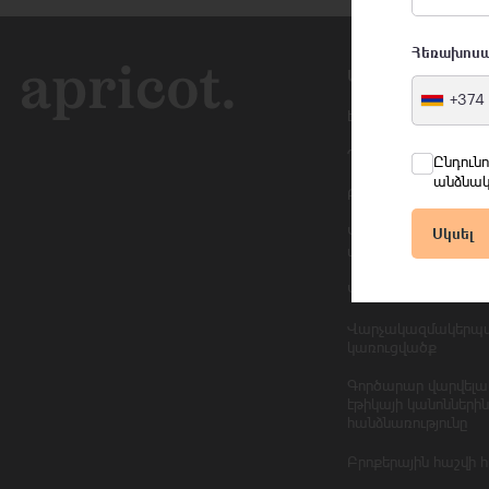
Հեռախոս
Մեր մասին
+374
Էփրիքոթի մասին
Ղեկավարություն
Ընդուն
անձնակ
Բաժնետերեր
Կորպորատիվ սոցի
Սկսել
պատասխանատվութ
Կորպորատիվ Փաս
Վարչակազմակերպ
կառուցվածք
Գործարար վարվելա
էթիկայի կանոններին
հանձնառությունը
Բրոքերային հաշվի 