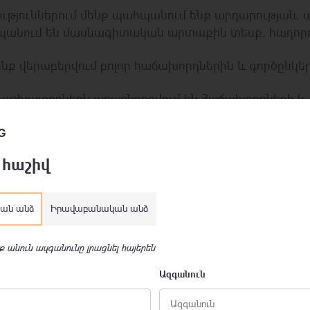
ություններում մենք պահպանում ենք արդարության, 
նում են մասնագիտական արտաքին տեսք, հաղորդակց
ք վերաբերվում բոլոր հաճախորդներին և գործընկե
աշխատողներն առաջնորդվում են Հաճախորդների և
ունքներով:
ենք դրանց լուծմանը մոտենում ենք զուսպ և հարգա
G
 հաշիվ
ունը օգնում է մեզ հաճախորդների հետ կառուցել վ
ան անձ
Իրավաբանական անձ
երին
կարող եք ծանոթանալ այստեղ։
ք անուն ազգանունը լրացնել հայերեն
Ազգանուն