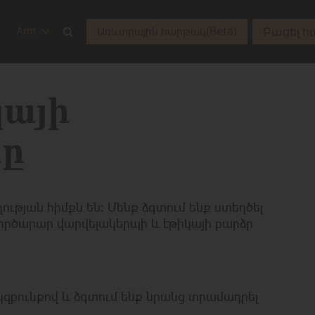
Բացել հ
Առևտրային հարթակ(Beta)
Arm
կայի
նը
ւթյան հիմքն են։ Մենք ձգտում ենք ստեղծել
գործարար վարվելակերպի և էթիկայի բարձր
զբունքով և ձգտում ենք նրանց տրամադրել