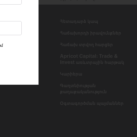
ուններ
Հետադարձ կապ
թ Ակադեմիա
Հաճախորդի իրավունքներ
ություններ
Հաճախ տրվող հարցեր
իմ
որում
Apricot Capital: Trade &
Invest առևտրային հարթակ
Կարիերա
Գաղտնիության
քաղաքականություն
Օգտագործման պայմաններ