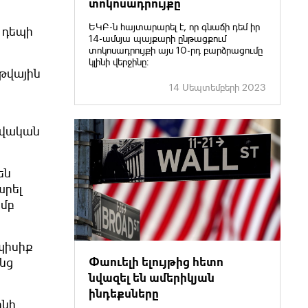
տոկոսադրույքը
ԵԿԲ-ն հայտարարել է, որ գնաճի դեմ իր
 դեպի
14-ամսյա պայքարի ընթացքում
տոկոսադրույքի այս 10-րդ բարձրացումը
կլինի վերջինը։
 թվային
14 Սեպտեմբերի 2023
ավական
են
արել
ամբ
պիսիք
Փաուելի ելույթից հետո
ենց
նվազել են ամերիկյան
ինդեքսները
ինի