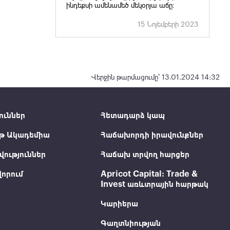
ինդեքսի ամենամեծ մեկօրյա աճը։
15 Նոյեմբերի 2023
Վերջին թարմացումը՝ 13.01.2024 14:32
ուններ
Հետադարձ կապ
թ Ակադեմիա
Հաճախորդի իրավունքներ
ություններ
Հաճախ տրվող հարցեր
որում
Apricot Capital: Trade &
Invest առևտրային հարթակ
Կարիերա
Գաղտնիության