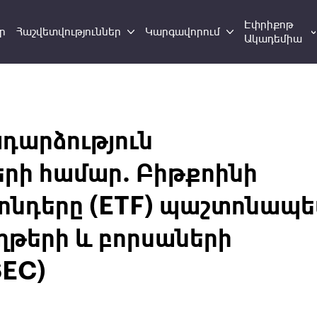
Էփրիքոթ
ր
Հաշվետվություններ
Կարգավորում
Ակադեմիա
դարձություն
րի համար. Բիթքոինի
ֆոնդերը (ETF) պաշտոնապե
ղթերի և բորսաների
SEC)