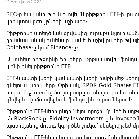
11 Հունվարի 2024
SEC-ը հավանություն է տվել 11 բիթքոին ETF-ի՝ 
կրիպտոարժույթների աշխարհ:
Բիթքոինի ստեղծման օրվանից յուրաքանչյուր անձ,
դրամապանակ ունենար կամ էլ հաշիվ բացեր թվայի
Coinbase-ը կամ Binance-ը:
Այսուհետ բիթքոինի ֆոնդերը կշրջանառվեն ֆոնդա
կլինի գնել բիթքոինի ETF:
ETF-ն ակտիվների կամ ակտիվների խմբի մեջ ներդր
գնելու ակտիվները: Օրինակ, SPDR Gold Shares ETF
ոսկու մեջ՝ առանց ձուլակտորը պահելու կամ պահպ
գնվել և վաճառվել նաև ֆոնդային բորսաներում:
Բիթքոինի ETF-ները ընդունելու որոշումը մեծ հա
են BlackRock-ը, Fidelity Investments-ը և Inves
այսօրվանից մուտք կգործեն շուկա՝ սկսելով թեժ 
Բիթքոինի ETF-ները հաստատելու որոշման վերաբե