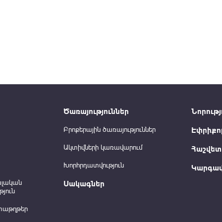
Ծառայություններ
Նորությ
Բրոքերային ծառայություններ
Էփրիքո
Ակտիվների կառավարում
Հաշվետվ
Խորհրդատվություն
Կարգավ
ալական
Սակագներ
յուն
տաթղթեր