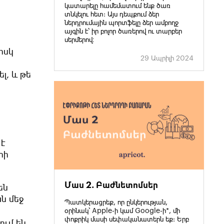
կատարելը համեմատում ենք ծառ
տնկելու հետ: Այս դեպքում ձեր
ներդրումային պորտֆելը ձեր ամբողջ
այգին է՝ իր բոլոր ծառերով ու տարբեր
սերմերով։
իսկ
29 Ապրիլի 2024
լ, և թե
 է
րի
Մաս 2. Բաժնետոմսեր
են
ն մեջ
Պատկերացրեք, որ ընկերության,
օրինակ՝ Apple-ի կամ Google-ի*, մի
փոքրիկ մասի սեփականատերն եք: Երբ
ում են