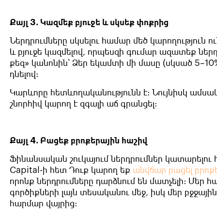
Քայլ 3. Կազմեք բյուջե և սկսեք փոքրից
Ներդրումները սկսելու համար մեծ կարողություն 
և բյուջե կազմելով, որպեսզի գումար ազատեք ներ
քեզ» կանոնին՝ Ձեր եկամտի մի մասը (սկսած 5–10
դնելով:
Կարևորը հետևողականությունն է: Նույնիսկ ամս
շնորհիվ կարող է զգալի աճ գրանցել:
Քայլ 4. Բացեք բրոքերային հաշիվ
Ֆինանսական շուկայում ներդրումներ կատարելու
Capital
-ի հետ Դուք կարող եք
անվճար բացել բրոք
որոնք ներդրումները դարձնում են մատչելի: Մեր հ
գործիքների լայն տեսականու մեջ, իսկ մեր բջջայի
հարմար վայրից: