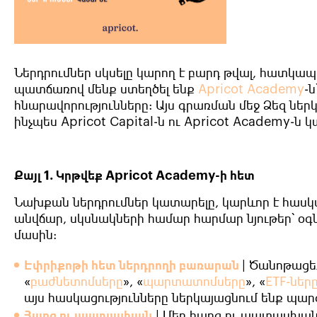
Ներդրումներ սկսելը կարող է բարդ թվալ, հատկապե
պատճառով մենք ստեղծել ենք
Apricot Academy
-
հնարավորությունները: Այս գրառման մեջ Ձեզ ներկ
ինչպես
Apricot Capital
-ն ու
Apricot Academy
-ն կ
Քայլ 1. Կրթվեք Apricot Academy-ի հետ
Նախքան ներդրումներ կատարելը, կարևոր է հասկ
անվճար, սկսնակների համար հարմար նյութեր՝ օգն
մասին:
Էփրիքոթի հետ ներդրողի բառարան
| Ծանոթացե
«
բաժնետոմսերը
», «
պարտատոմսերը
», «
ETF-ներ
այս հասկացությունները ներկայացնում ենք պար
Հարց ու պատասխան
| Մեր հարց ու պատասխան