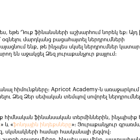
ս, եթե Դուք ֆինանսների աշխարհում նորեկ եք: Այդ 
ն՝ օգնելու մարդկանց բացահայտել ներդրումների
այացնում ենք, թե ինչպես սկսել ներդրումներ կատարե
արող են աջակցել Ձեզ յուրաքանչյուր քայլում:
անալ հիմունքները:
Apricot Academy
-ն առաջարկում
ելու Ձեզ Ձեր սեփական տեմպով սովորել ներդրումնե
ք հիմնական ֆինանսական տերմիններին, ինչպիսիք 
ը
» և «
ֆոնդային ինդեքսները
»: Յուրաքանչյուր գրառմա
զ, սկսնակների համար հասկանալի լեզվով:
 շարքի գրառումները, ինչպես այս մեկը, պատասխան