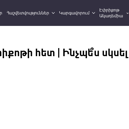
Էփրիքոթ
ր
Հաշվետվություններ
Կարգավորում
Ակադեմիա
ոթի հետ | Ինչպե՞ս սկսել