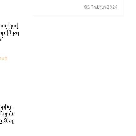
03 Հունիսի 2024
նայելով
իր ինքդ
մ
ոսի
երից,
մային
ը Ձեզ