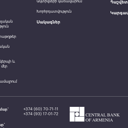
Ակտիվների կառավարում
Հաշվետվ
Խորհրդատվություն
Կարգավ
ալական
Սակագներ
յուն
տաթղթեր
ական
կերպի և
 մեր
համալրում
մար`
+374 (60) 70-71-11
+374 (93) 17-01-72
ար`