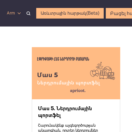
Բացել հ
Առևտրային հարթակ(Beta)
Arm
Մաս 5. Ներդրումային
պորտֆել
Շարունակենք այգեգործության
անալոգիան, որտեղ ներդրումներ