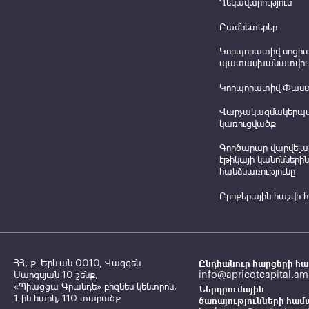
Ղեկավարություն
Բաժնետերեր
Կորպորատիվ սոցի
պատասխանատվութ
Կորպորատիվ Փաս
Վարչակազմակերպ
կառուցվածք
Գործարար վարվելա
էթիկայի կանոններին
հանձնառությունը
Բրոքերային հաշվի 
ՀՀ, ք․ Երևան 0010, Վազգեն
Ընդհանուր հարցերի հա
Սարգսյան 10 շենք,
info@apricotcapital.am
«Պիացցա Գրանդե» բիզնես կենտրոն,
Ներդրումային
1-ին հարկ, 110 տարածք
ծառայությունների համ