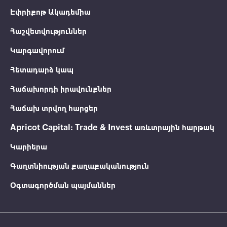
Էփրիքոթ Ակադեմիա
Հաշվետվություններ
Կարգավորում
Հետադարձ կապ
Հաճախորդի իրավունքներ
Հաճախ տրվող հարցեր
Apricot Capital: Trade & Invest առևտրային հարթակ
Կարիերա
Գաղտնիության քաղաքականություն
Օգտագործման պայմաններ